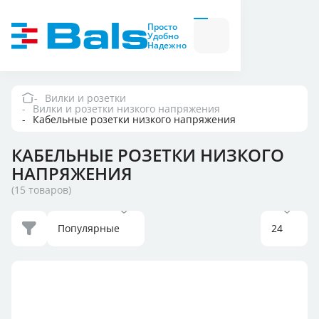
Вилки и розетки
Вилки
Просто
и
Удобно
розетки
Надежно
Комбинационные
модули
Комбинационные
модули
Вилки и розетки
Вилки и розетки низкого напряжения
Компания
Кабельные розетки низкого напряжения
КАБЕЛЬНЫЕ РОЗЕТКИ НИЗКОГО
Документация
НАПРЯЖЕНИЯ
(15 товаров)
Где купить
Популярные
24
Контакты