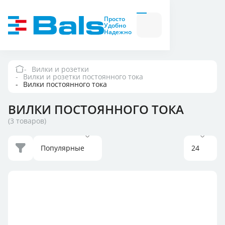
Вилки и розетки
Вилки
Просто
и
Удобно
розетки
Надежно
Комбинационные
модули
Комбинационные
модули
Вилки и розетки
Вилки и розетки постоянного тока
Компания
Вилки постоянного тока
ВИЛКИ ПОСТОЯННОГО ТОКА
Документация
(3 товаров)
Где купить
Популярные
24
Контакты