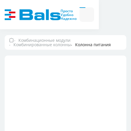
Вилки и розетки
Вилки
Просто
и
Удобно
розетки
Надежно
Комбинационные
модули
Комбинационные
модули
Комбинационные модули
Комбинированные колонны
Колонна питания
Компания
Документация
Где купить
Контакты