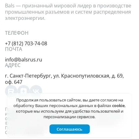
Bals — признанный мировой лидер в производстве
промышленных разъемов и систем распределения
электроэнергии.
ТЕЛЕФОН
+7 (812) 703-74-08
ПОЧТА
info@balsrus.ru
АДРЕС
г. Санкт-Петербург,
ул. Краснопутиловская,
д. 69,
оф. 647
Продолжая пользоваться сайтом, вы даете
согласие на
обработку Ваших персональных данных
в файлах
cookie
,
Представленная на сайте информация несёт
которые мы используем для удобства пользователей и
информационный характер и не является публичной
персонализации сервисов.
офертой, определяемой положениями ст. 437 (2) ГК РФ.
© 2004-2026, ООО «Балс-Рус». Все права защищены
Политика конфиденциальности
Соглашаюсь
Создано