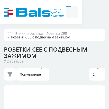
Вилки и розетки
Вилки
Просто
и
Удобно
розетки
Надежно
Комбинационные
модули
Комбинационные
модули
Вилки и розетки
Розетки CEE
Розетки СЕЕ с подвесным зажимом
Компания
РОЗЕТКИ СЕЕ С ПОДВЕСНЫМ
Документация
ЗАЖИМОМ
(12 товаров)
Где купить
Популярные
24
Контакты