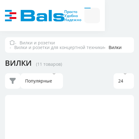
Вилки и розетки
Вилки
Просто
и
Удобно
розетки
Надежно
Комбинационные
модули
Комбинационные
модули
Вилки и розетки
Вилки и розетки для концертной техники
Вилки
Компания
ВИЛКИ
(11 товаров)
Документация
Популярные
24
Где купить
Контакты