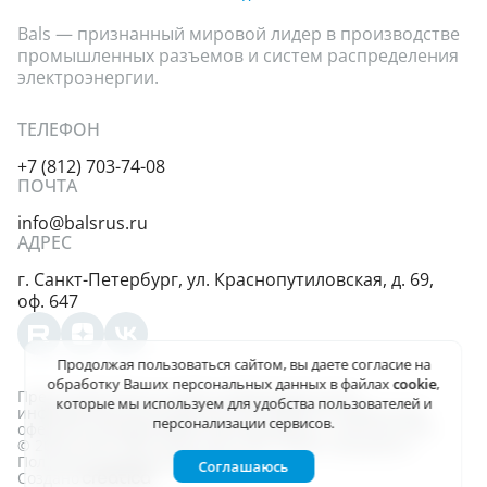
Bals — признанный мировой лидер в производстве
промышленных разъемов и систем распределения
электроэнергии.
ТЕЛЕФОН
+7 (812) 703-74-08
ПОЧТА
info@balsrus.ru
АДРЕС
г. Санкт-Петербург,
ул. Краснопутиловская,
д. 69,
оф. 647
Продолжая пользоваться сайтом, вы даете
согласие на
обработку Ваших персональных данных
в файлах
cookie
,
Представленная на сайте информация несёт
которые мы используем для удобства пользователей и
информационный характер и не является публичной
персонализации сервисов.
офертой, определяемой положениями ст. 437 (2) ГК РФ.
© 2004-2026, ООО «Балс-Рус». Все права защищены
Политика конфиденциальности
Соглашаюсь
Создано